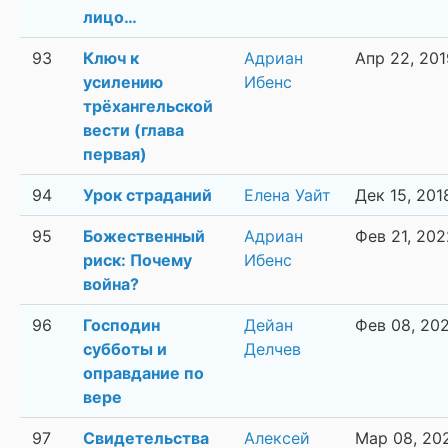
лицо…
93
Ключ к
Адриан
Апр 22, 201
усилению
Ибенс
трёхангельской
вести (глава
первая)
94
Урок страданий
Елена Уайт
Дек 15, 201
95
Божественный
Адриан
Фев 21, 202
риск: Почему
Ибенс
война?
96
Господин
Дейан
Фев 08, 20
субботы и
Делчев
оправдание по
вере
97
Свидетельства
Алексей
Мар 08, 20