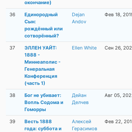
окончание)
36
Единородный
Dejan
Фев 18, 201
Сын:
Andov
рождённый или
сотворённый?
37
ЭЛЛЕН УАЙТ:
Ellen White
Сен 26, 20
1888 -
Миннеаполис -
Генеральная
Конференция
(часть 1)
38
Бог не убивает:
Дейан
Авг 05, 202
Вопль Содома и
Делчев
Гоморры
39
Весть 1888
Алексей
Фев 22, 20
года: суббота и
Герасимов