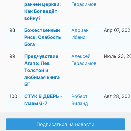
ранней церкви:
Герасимов
Как Бог ведёт
войну?
98
Божественный
Адриан
Апр 07, 202
Риск: Слабость
Ибенс
Бога
99
Предчувствие
Алексей
Июль 23, 2
Агапэ: Лев
Герасимов
Толстой и
любимая книга
БГ
100
СТУК В ДВЕРЬ -
Роберт
Авг 28, 202
главы 6-7
Виланд
Подписаться на новости