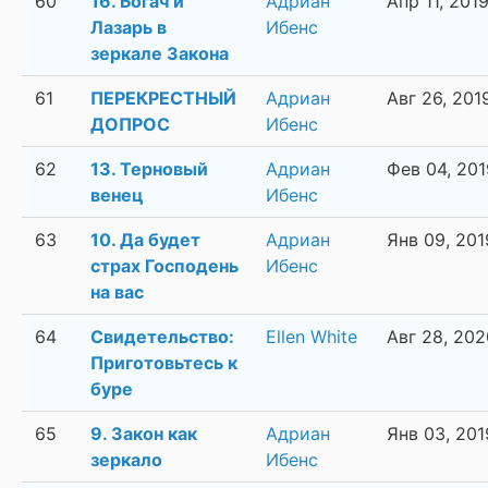
60
16. Богач и
Адриан
Апр 11, 201
Лазарь в
Ибенс
зеркале Закона
61
ПЕРЕКРЕСТНЫЙ
Адриан
Авг 26, 201
ДОПРОС
Ибенс
62
13. Терновый
Адриан
Фев 04, 201
венец
Ибенс
63
10. Да будет
Адриан
Янв 09, 201
страх Господень
Ибенс
на вас
64
Свидетельство:
Ellen White
Авг 28, 202
Приготовьтесь к
буре
65
9. Закон как
Адриан
Янв 03, 201
зеркало
Ибенс