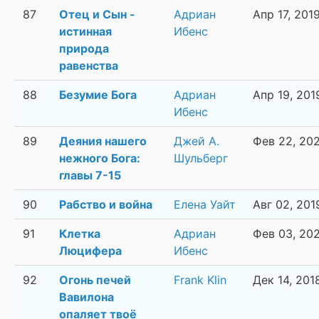
87
Отец и Сын -
Адриан
Апр 17, 201
истинная
Ибенс
природа
равенства
88
Безумие Бога
Адриан
Апр 19, 201
Ибенс
89
Деяния нашего
Джей А.
Фев 22, 20
нежного Бога:
Шульберг
главы 7-15
90
Рабство и война
Елена Уайт
Авг 02, 201
91
Клетка
Адриан
Фев 03, 20
Люцифера
Ибенс
92
Огонь печей
Frank Klin
Дек 14, 201
Вавилона
опаляет твоё