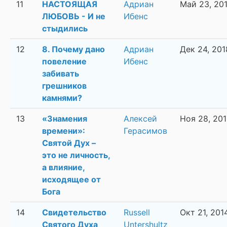
11
НАСТОЯЩАЯ
Адриан
Май 23, 20
ЛЮБОВЬ - И не
Ибенс
стыдились
12
8. Почему дано
Адриан
Дек 24, 201
повеление
Ибенс
забивать
грешников
камнями?
13
«Знамения
Алексей
Ноя 28, 20
времени»:
Герасимов
Святой Дух –
это не личность,
а влияние,
исходящее от
Бога
14
Свидетельство
Russell
Окт 21, 201
Святого Духа
Untershultz