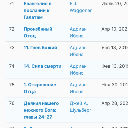
71
Евангелие в
E.J.
Июль 20, 2
послании к
Waggoner
Галатам
72
Пронзённый
Адриан
Апр 10, 202
Отец
Ибенс
73
11. Гнев Божий
Адриан
Янв 13, 201
Ибенс
74
14. Сила смерти
Адриан
Фев 13, 201
Ибенс
75
1. Откровение
Адриан
Ноя 30, 20
Отца
Ибенс
76
Деяния нашего
Джей А.
Апр 28, 20
нежного Бога:
Шульберг
главы 24-27