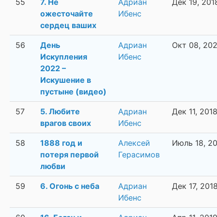
55
7. Не
Адриан
Дек 19, 201
ожесточайте
Ибенс
сердец ваших
56
День
Адриан
Окт 08, 20
Искупления
Ибенс
2022 –
Искушение в
пустыне (видео)
57
5. Любите
Адриан
Дек 11, 201
врагов своих
Ибенс
58
1888 год и
Алексей
Июль 18, 2
потеря первой
Герасимов
любви
59
6. Огонь с неба
Адриан
Дек 17, 201
Ибенс