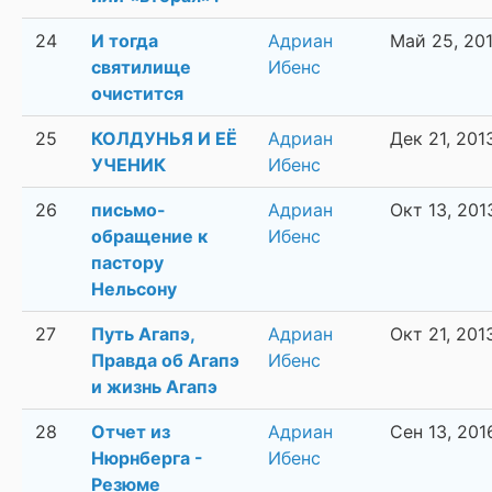
24
И тогда
Адриан
Май 25, 20
святилище
Ибенс
очистится
25
КОЛДУНЬЯ И ЕЁ
Адриан
Дек 21, 201
УЧЕНИК
Ибенс
26
письмо-
Адриан
Окт 13, 201
обращение к
Ибенс
пастору
Нельсону
27
Путь Агапэ,
Адриан
Окт 21, 201
Правда об Агапэ
Ибенс
и жизнь Агапэ
28
Отчет из
Адриан
Сен 13, 201
Нюрнберга -
Ибенс
Резюме