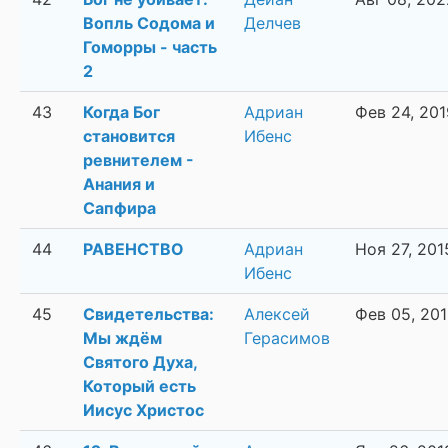
Вопль Содома и
Делчев
Гоморры - часть
2
43
Когда Бог
Адриан
Фев 24, 201
становится
Ибенс
ревнителем -
Анания и
Сапфира
44
РАВЕНСТВО
Адриан
Ноя 27, 201
Ибенс
45
Свидетельства:
Алексей
Фев 05, 20
Мы ждём
Герасимов
Святого Духа,
Который есть
Иисус Христос