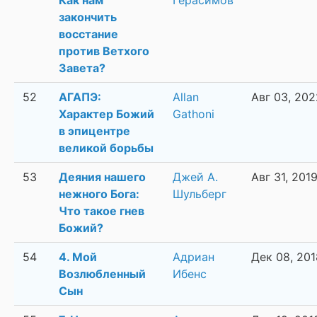
Как нам
Герасимов
закончить
восстание
против Ветхого
Завета?
52
АГАПЭ:
Allan
Авг 03, 202
Характер Божий
Gathoni
в эпицентре
великой борьбы
53
Деяния нашего
Джей А.
Авг 31, 201
нежного Бога:
Шульберг
Что такое гнев
Божий?
54
4. Мой
Адриан
Дек 08, 201
Возлюбленный
Ибенс
Сын