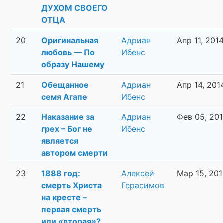
ДУХОМ СВОЕГО
ОТЦА
20
Оригинальная
Адриан
Апр 11, 201
любовь — По
Ибенс
образу Нашему
21
Обещанное
Адриан
Апр 14, 201
семя Агапе
Ибенс
22
Наказание за
Адриан
Фев 05, 20
грех – Бог не
Ибенс
является
автором смерти
23
1888 год:
Алексей
Мар 15, 201
смерть Христа
Герасимов
на кресте –
первая смерть
или «вторая»?