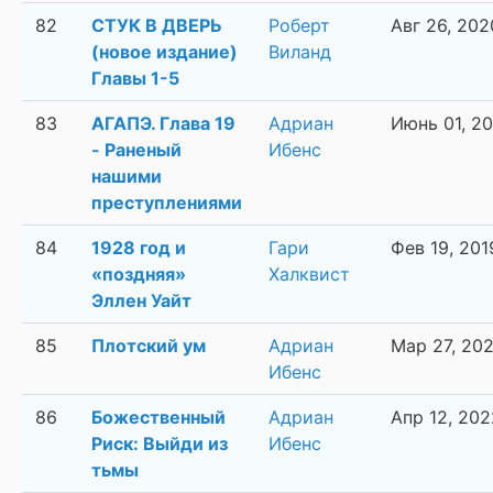
82
СТУК В ДВЕРЬ
Роберт
Авг 26, 202
(новое издание)
Виланд
Главы 1-5
83
АГАПЭ. Глава 19
Адриан
Июнь 01, 2
- Раненый
Ибенс
нашими
преступлениями
84
1928 год и
Гари
Фев 19, 201
«поздняя»
Халквист
Эллен Уайт
85
Плотский ум
Адриан
Мар 27, 20
Ибенс
86
Божественный
Адриан
Апр 12, 202
Риск: Выйди из
Ибенс
тьмы