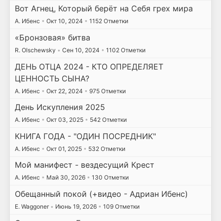
Вот Агнец, Который берёт на Себя грех мира
А. Ибенс
•
Окт 10, 2024
•
1152 Отметки
«Бронзовая» битва
R. Olschewsky
•
Сен 10, 2024
•
1102 Отметки
ДЕНЬ ОТЦА 2024 - КТО ОПРЕДЕЛЯЕТ
ЦЕННОСТЬ СЫНА?
А. Ибенс
•
Окт 22, 2024
•
975 Отметки
День Искупления 2025
А. Ибенс
•
Окт 03, 2025
•
542 Отметки
КНИГА ГОДА - "ОДИН ПОСРЕДНИК"
А. Ибенс
•
Окт 01, 2025
•
532 Отметки
Мой манифест - вездесущий Крест
А. Ибенс
•
Май 30, 2026
•
130 Отметки
Обещанный покой (+видео - Адриан Ибенс)
E. Waggoner
•
Июнь 19, 2026
•
109 Отметки