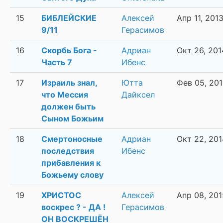
15
БИБЛЕЙСКИЕ
Алексей
Апр 11, 201
9/11
Герасимов
16
Скорбь Бога -
Адриан
Окт 26, 201
Часть 7
Ибенс
17
Израиль знал,
Ютта
Фев 05, 20
что Мессия
Дайксел
должен быть
Сыном Божьим
18
Смертоносные
Адриан
Окт 22, 201
последствия
Ибенс
прибавления к
Божьему слову
19
ХРИСТОС
Алексей
Апр 08, 201
воскрес ? - ДА !
Герасимов
ОН ВОСКРЕШЁН