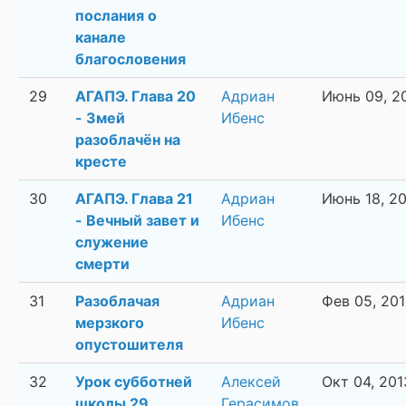
послания о
канале
благословения
29
АГАПЭ. Глава 20
Адриан
Июнь 09, 2
- Змей
Ибенс
разоблачён на
кресте
30
АГАПЭ. Глава 21
Адриан
Июнь 18, 2
- Вечный завет и
Ибенс
служение
смерти
31
Разоблачая
Адриан
Фев 05, 20
мерзкого
Ибенс
опустошителя
32
Урок субботней
Алексей
Окт 04, 201
школы 29
Герасимов