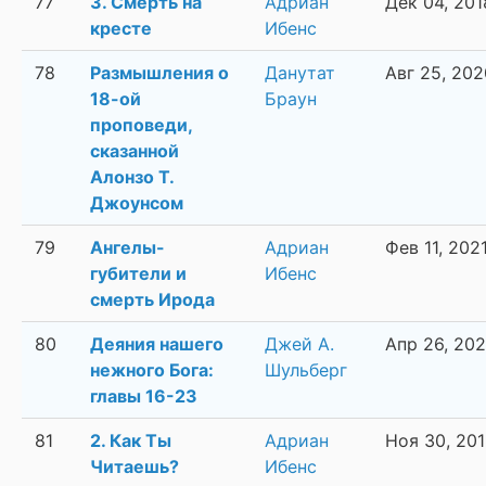
77
3. Смерть на
Адриан
Дек 04, 201
кресте
Ибенс
78
Размышления о
Данутат
Авг 25, 202
18-ой
Браун
проповеди,
сказанной
Алонзо Т.
Джоунсом
79
Ангелы-
Адриан
Фев 11, 202
губители и
Ибенс
смерть Ирода
80
Деяния нашего
Джей А.
Апр 26, 20
нежного Бога:
Шульберг
главы 16-23
81
2. Как Ты
Адриан
Ноя 30, 20
Читаешь?
Ибенс