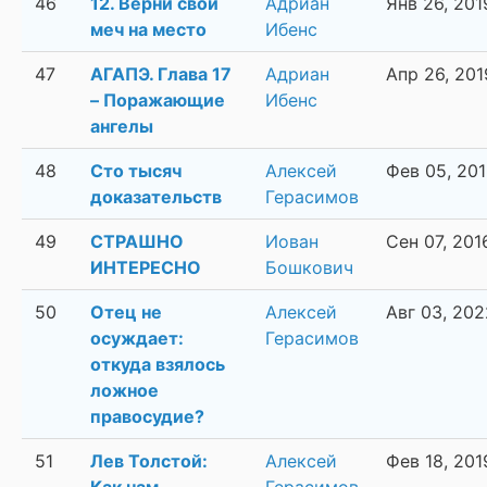
46
12. Верни свой
Адриан
Янв 26, 201
меч на место
Ибенс
47
АГАПЭ. Глава 17
Адриан
Апр 26, 201
– Поражающие
Ибенс
ангелы
48
Сто тысяч
Алексей
Фев 05, 20
доказательств
Герасимов
49
СТРАШНО
Иован
Сен 07, 201
ИНТЕРЕСНО
Бошкович
50
Отец не
Алексей
Авг 03, 202
осуждает:
Герасимов
откуда взялось
ложное
правосудие?
51
Лев Толстой:
Алексей
Фев 18, 201