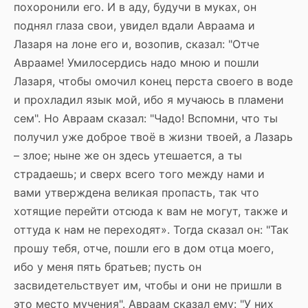
похоронили его. И в аду, будучи в муках, он
поднял глаза свои, увидел вдали Авраама и
Лазаря на лоне его и, возопив, сказал: "Отче
Аврааме! Умилосердись надо мною и пошли
Лазаря, чтобы омочил конец перста своего в воде
и прохладил язык мой, ибо я мучаюсь в пламени
сем". Но Авраам сказал: "Чадо! Вспомни, что ты
получил уже доброе твоё в жизни твоей, а Лазарь
– злое; ныне же он здесь утешается, а ты
страдаешь; и сверх всего того между нами и
вами утверждена великая пропасть, так что
хотящие перейти отсюда к вам не могут, также и
оттуда к нам не переходят». Тогда сказал он: "Так
прошу тебя, отче, пошли его в дом отца моего,
ибо у меня пять братьев; пусть он
засвидетельствует им, чтобы и они не пришли в
это место мучения". Авраам сказал ему: "У них