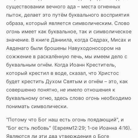
существовании вечного ада – места огненных
пыток, делает это путём буквального восприятия
образа, который является символическим. Слово
огонь
имеет как буквальное, так и символическое
значение. В книге Даниила, когда Седрах, Мисах и
Авденаго были брошены Навуходоносором на
сожжение в раскалённую печь, мы имеем дело с
буквальным огнём. Когда Иоанн Креститель,
который крестил в воде, сказал, что Христос
будет крестить Духом Святым и огнём – это, как
совершенно понятно,
не
имело отношения к
буквальному огню, здесь слово
огонь
необходимо
понимать символически.
"Потому что Бог наш есть огонь поядающий", и
"Бог есть любовь" (Евреям12:29; 1-ое Иоанна 4:16).
Являются ли эти два утверждения о Боге