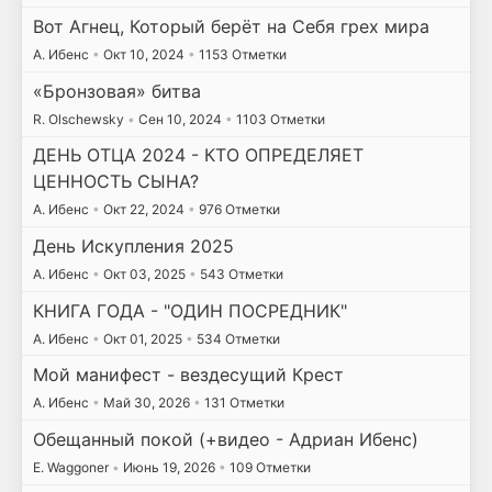
Вот Агнец, Который берёт на Себя грех мира
А. Ибенс
•
Окт 10, 2024
•
1153 Отметки
«Бронзовая» битва
R. Olschewsky
•
Сен 10, 2024
•
1103 Отметки
ДЕНЬ ОТЦА 2024 - КТО ОПРЕДЕЛЯЕТ
ЦЕННОСТЬ СЫНА?
А. Ибенс
•
Окт 22, 2024
•
976 Отметки
День Искупления 2025
А. Ибенс
•
Окт 03, 2025
•
543 Отметки
КНИГА ГОДА - "ОДИН ПОСРЕДНИК"
А. Ибенс
•
Окт 01, 2025
•
534 Отметки
Мой манифест - вездесущий Крест
А. Ибенс
•
Май 30, 2026
•
131 Отметки
Обещанный покой (+видео - Адриан Ибенс)
E. Waggoner
•
Июнь 19, 2026
•
109 Отметки