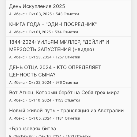
День Искупления 2025
А. Ибенс
•
Окт 03, 2025
•
543 Отметки
КНИГА ГОДА - "ОДИН ПОСРЕДНИК"
А. Ибенс
•
Окт 01, 2025
•
534 Отметки
1844-2024: УИЛЬЯМ МИЛЛЕР, "ДЕЙЛИ" И
МЕРЗОСТЬ ЗАПУСТЕНИЯ (+видео)
А. Ибенс
•
Окт 23, 2024
•
1257 Отметки
ДЕНЬ ОТЦА 2024 - КТО ОПРЕДЕЛЯЕТ
ЦЕННОСТЬ СЫНА?
А. Ибенс
•
Окт 22, 2024
•
976 Отметки
Вот Агнец, Который берёт на Себя грех мира
А. Ибенс
•
Окт 10, 2024
•
1153 Отметки
Новый живой путь - трансляция из Австралии
А. Ибенс
•
Окт 05, 2024
•
1184 Отметки
«Бронзовая» битва
R. Olschewsky
•
Сен 10, 2024
•
1103 Отметки