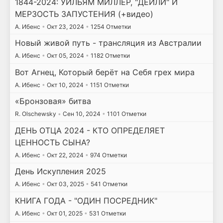
1844-2024: УИЛЬЯМ МИЛЛЕР, "ДЕЙЛИ" И
МЕРЗОСТЬ ЗАПУСТЕНИЯ (+видео)
А. Ибенс
•
Окт 23, 2024
•
1254 Отметки
Новый живой путь - трансляция из Австралии
А. Ибенс
•
Окт 05, 2024
•
1182 Отметки
Вот Агнец, Который берёт на Себя грех мира
А. Ибенс
•
Окт 10, 2024
•
1151 Отметки
«Бронзовая» битва
R. Olschewsky
•
Сен 10, 2024
•
1101 Отметки
ДЕНЬ ОТЦА 2024 - КТО ОПРЕДЕЛЯЕТ
ЦЕННОСТЬ СЫНА?
А. Ибенс
•
Окт 22, 2024
•
974 Отметки
День Искупления 2025
А. Ибенс
•
Окт 03, 2025
•
541 Отметки
КНИГА ГОДА - "ОДИН ПОСРЕДНИК"
А. Ибенс
•
Окт 01, 2025
•
531 Отметки