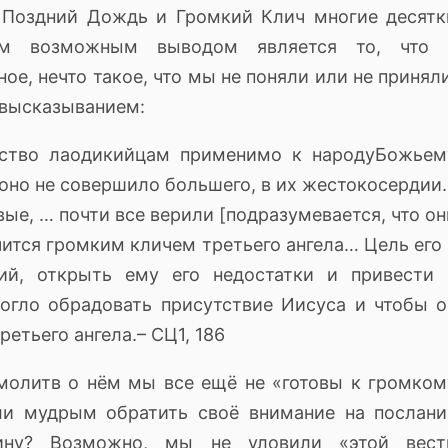
 Поздний Дождь и Громкий Клич многие десятк
ым возможным выводом является то, что 
ое, нечто такое, что мы не поняли или не приняли
 высказыванием:
ьство лаодикийцам применимо к народуБожьем
о оно не совершило большего, в их жестокосердии
ые, … почти все верили [подразумевается, что он
чится громким кличем третьего ангела… Цель его 
ий, открыть ему его недостатки и привести 
огло обрадовать присутствие Иисуса и чтобы о
ретьего ангела.
– СЦ1, 186
 молитв о нём мы все ещё не «готовы к громком
 ли мудрым обратить своё внимание на послани
чину?
Возможно, мы не уловили «этой вест