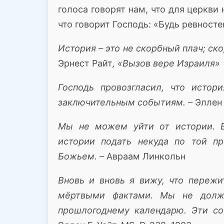
голоса говорят нам, что для церкви
что говорит Господь: «Будь ревносте
История – это не скорбный плач; ск
Эрнест Райт
, «Вызов вере Израиля»
Господь провозгласил, что истор
заключительным событиям.
–
Эллен 
Мы не можем уйти от истории.
истории подать некуда по той пр
Божьем.
–
Авраам Линкольн
Вновь и вновь я вижу, что переж
мёртвыми фактами.
Мы не должн
прошлогоднему календарю.
Эти со