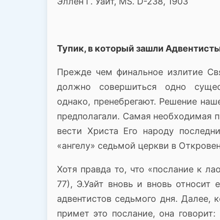
Эллен Г.
Уайт, MS. D-238, 1903
Тупик, в который зашли Адвентист
Прежде чем финальное излитие Св
должно совершиться одно сущест
однако, пренебрегают.
Решение наш
предполагали.
Самая необходимая п
вести Христа Его народу последн
«ангелу» седьмой церкви в Откровен
Хотя правда то, что «послание к л
77), Э.
Уайт вновь и вновь относит 
адвентистов седьмого дня.
Далее, 
примет это послание, она говорит: 