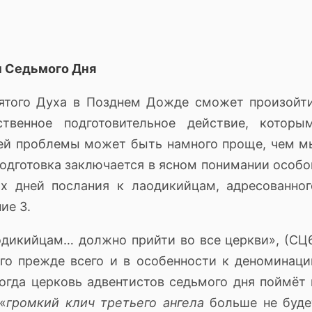
ы Седьмого Дня
ятого Духа в Позднем Дожде сможет произойти
венное подготовительное действие, которым
ей проблемы может быть намного проще, чем м
одготовка заключается в ясном понимании особо
их дней послания к лаодикийцам, адресованног
ие 3.
аодикийцам… должно прийти во все церкви», (СЦ6
его прежде всего и в особенности к деноминаци
когда церковь адвентистов седьмого дня поймёт 
«
громкий клич
третьего ангела
больше не буде