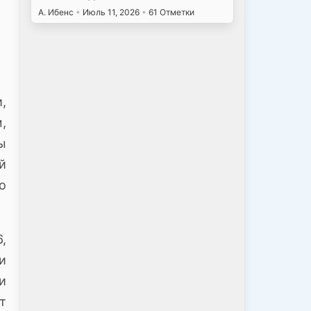
А. Ибенс
•
Июль 11, 2026
•
61 Отметки
,
,
ы
й
о
,
и
и
т