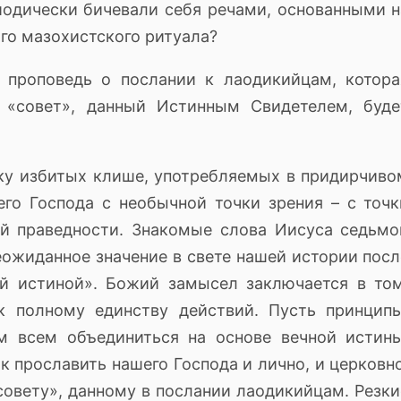
одически бичевали себя речами, основанными н
ого мазохистского ритуала?
я проповедь о послании к лаодикийцам, котора
 «совет», данный Истинным Свидетелем, буде
тку избитых клише, употребляемых в придирчиво
го Господа с необычной точки зрения – с точк
ой праведности.
Знакомые слова Иисуса седьмо
еожиданное значение в свете нашей истории посл
й истиной».
Божий замысел заключается в том
 к полному единству действий.
Пусть принципы
ам всем объединиться на основе вечной истины
к прославить нашего Господа и лично, и церковно
«совету», данному в послании лаодикийцам.
Резки