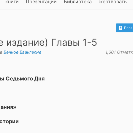
книги
Презентации
Библиотека
жертвовать
Print
 издание) Главы 1-5
в
Вечное Евангелие
1,601 Отмет
ты Седьмого Дня
нания»
истории