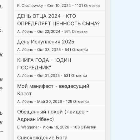
,
R. Olschewsky
•
Сен 10, 2024
•
1101 Отметки
ДЕНЬ ОТЦА 2024 - КТО
ОПРЕДЕЛЯЕТ ЦЕННОСТЬ СЫНА?
.
А. Ибенс
•
Окт 22, 2024
•
974 Отметки
День Искупления 2025
А. Ибенс
•
Окт 03, 2025
•
541 Отметки
к
КНИГА ГОДА - "ОДИН
ПОСРЕДНИК"
А. Ибенс
•
Окт 01, 2025
•
531 Отметки
а
Мой манифест - вездесущий
е
Крест
А. Ибенс
•
Май 30, 2026
•
129 Отметки
Обещанный покой (+видео -
ь
Адриан Ибенс)
к
E. Waggoner
•
Июнь 19, 2026
•
108 Отметки
.
–
Снисхождение Бога