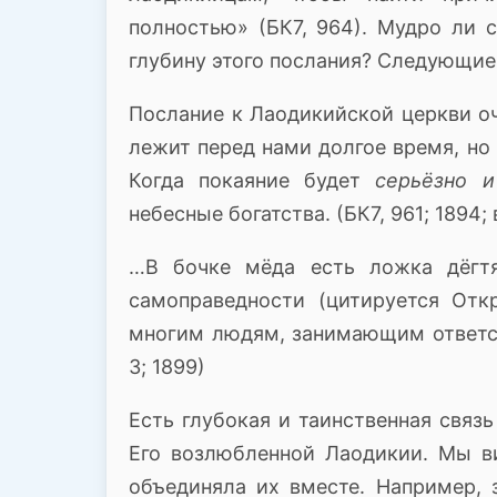
полностью» (БК7, 964).
Мудро ли с
глубину этого послания?
Следующие 
Послание к Лаодикийской церкви оч
лежит перед нами долгое время, но 
Когда покаяние будет
серьёзно 
небесные богатства.
(БК7, 961; 1894
…В бочке мёда есть ложка дёгт
самоправедности (цитируется Откр
многим людям, занимающим ответс
3; 1899)
Есть глубокая и таинственная связ
Его возлюбленной Лаодикии.
Мы ви
объединяла их вместе.
Например, 