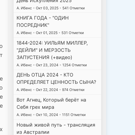
День Искупления 2025
А. Ибенс
•
Окт 03, 2025
•
541 Отметки
КНИГА ГОДА - "ОДИН
ПОСРЕДНИК"
А. Ибенс
•
Окт 01, 2025
•
531 Отметки
1844-2024: УИЛЬЯМ МИЛЛЕР,
о
"ДЕЙЛИ" И МЕРЗОСТЬ
т
ЗАПУСТЕНИЯ (+видео)
А. Ибенс
•
Окт 23, 2024
•
1254 Отметки
ДЕНЬ ОТЦА 2024 - КТО
е
ОПРЕДЕЛЯЕТ ЦЕННОСТЬ СЫНА?
о
А. Ибенс
•
Окт 22, 2024
•
974 Отметки
е
Вот Агнец, Который берёт на
е
Себя грех мира
А. Ибенс
•
Окт 10, 2024
•
1151 Отметки
Новый живой путь - трансляция
х
из Австралии