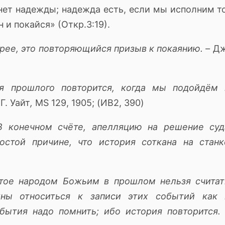
 нет надежды; надежда есть, если мы исполним то
н и покайся» (Откр.
3:19).
орее, это повторяющийся призыв к
п
о
каянию
.
–
Дж
ия прошлого повторится, когда мы подойдём 
Г.
Уайт
,
MS 129, 1905; (ИВ2, 390)
В конечном счёте, апелляцию на решение суд
остой причине, что история соткана на
станк
итое народом Божьим в прошлом нельзя считат
ы относиться к записи этих событий
как 
бытия надо помнить; ибо история
повторится