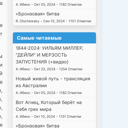
а
А. Ибенс
•
Окт 05, 2024
•
1182 Отметки
«Бронзовая» битва
R. Olschewsky
•
Сен 10, 2024
•
1101 Отметки
я
т
Самые читаемые
1844-2024: УИЛЬЯМ МИЛЛЕР,
"ДЕЙЛИ" И МЕРЗОСТЬ
м
ЗАПУСТЕНИЯ (+видео)
и
А. Ибенс
•
Окт 23, 2024
•
1254 Отметки
й
Новый живой путь - трансляция
е
из Австралии
,
А. Ибенс
•
Окт 05, 2024
•
1182 Отметки
,
Вот Агнец, Который берёт на
,
Себя грех мира
,
А. Ибенс
•
Окт 10, 2024
•
1151 Отметки
е
«Бронзовая» битва