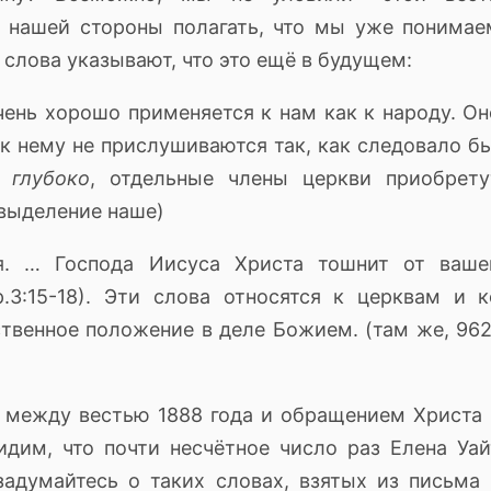
 нашей стороны полагать, что мы уже понимае
слова указывают, что это ещё в будущем:
ень хорошо применяется к нам как к народу.
Он
к нему не прислушиваются так, как следовало бы
и
глубоко
, отдельные члены церкви приобрету
; выделение наше)
я.
… Господа Иисуса Христа тошнит от ваше
.
3:15-18).
Эти слова относятся к церквам и к
твенное положение в деле Божием.
(там же, 962
ь между вестью 1888 года и обращением Христа 
дим, что почти несчётное число раз Елена Уай
задумайтесь о таких словах, взятых из письма 