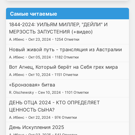
Самые читаемые
1844-2024: УИЛЬЯМ МИЛЛЕР, "ДЕЙЛИ" И
МЕРЗОСТЬ ЗАПУСТЕНИЯ (+видео)
А. Ибенс
•
Окт 23, 2024
•
1254 Отметки
Новый живой путь - трансляция из Австралии
А. Ибенс
•
Окт 05, 2024
•
1182 Отметки
Вот Агнец, Который берёт на Себя грех мира
А. Ибенс
•
Окт 10, 2024
•
1151 Отметки
«Бронзовая» битва
R. Olschewsky
•
Сен 10, 2024
•
1101 Отметки
ДЕНЬ ОТЦА 2024 - КТО ОПРЕДЕЛЯЕТ
ЦЕННОСТЬ СЫНА?
А. Ибенс
•
Окт 22, 2024
•
974 Отметки
День Искупления 2025
А. Ибенс
•
Окт 03, 2025
•
541 Отметки