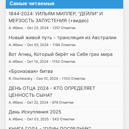
Самые читаемые
1844-2024: УИЛЬЯМ МИЛЛЕР, "ДЕЙЛИ" И
МЕРЗОСТЬ ЗАПУСТЕНИЯ (+видео)
А. Ибенс
•
Окт 23, 2024
•
1257 Отметки
Новый живой путь - трансляция из Австралии
А. Ибенс
•
Окт 05, 2024
•
1184 Отметки
Вот Агнец, Который берёт на Себя грех мира
А. Ибенс
•
Окт 10, 2024
•
1153 Отметки
«Бронзовая» битва
R. Olschewsky
•
Сен 10, 2024
•
1103 Отметки
ДЕНЬ ОТЦА 2024 - КТО ОПРЕДЕЛЯЕТ
ЦЕННОСТЬ СЫНА?
А. Ибенс
•
Окт 22, 2024
•
976 Отметки
День Искупления 2025
А. Ибенс
•
Окт 03, 2025
•
543 Отметки
КНИГА ГОДА - "ОДИН ПОСРЕДНИК"