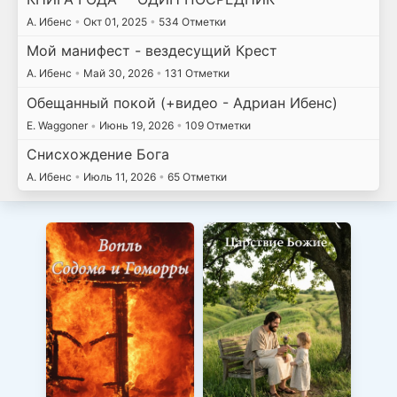
А. Ибенс
•
Окт 01, 2025
•
534 Отметки
Мой манифест - вездесущий Крест
А. Ибенс
•
Май 30, 2026
•
131 Отметки
Обещанный покой (+видео - Адриан Ибенс)
E. Waggoner
•
Июнь 19, 2026
•
109 Отметки
Снисхождение Бога
А. Ибенс
•
Июль 11, 2026
•
65 Отметки