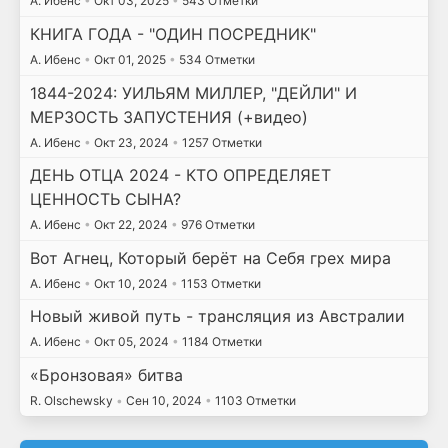
А. Ибенс
•
Окт 03, 2025
•
543 Отметки
КНИГА ГОДА - "ОДИН ПОСРЕДНИК"
А. Ибенс
•
Окт 01, 2025
•
534 Отметки
1844-2024: УИЛЬЯМ МИЛЛЕР, "ДЕЙЛИ" И
МЕРЗОСТЬ ЗАПУСТЕНИЯ (+видео)
А. Ибенс
•
Окт 23, 2024
•
1257 Отметки
ДЕНЬ ОТЦА 2024 - КТО ОПРЕДЕЛЯЕТ
ЦЕННОСТЬ СЫНА?
А. Ибенс
•
Окт 22, 2024
•
976 Отметки
Вот Агнец, Который берёт на Себя грех мира
А. Ибенс
•
Окт 10, 2024
•
1153 Отметки
Новый живой путь - трансляция из Австралии
А. Ибенс
•
Окт 05, 2024
•
1184 Отметки
«Бронзовая» битва
R. Olschewsky
•
Сен 10, 2024
•
1103 Отметки