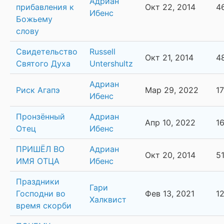
Адриан
прибавления к
Окт 22, 2014
4
Ибенс
Божьему
слову
Свидетельство
Russell
Окт 21, 2014
4
Святого Духа
Untershultz
Адриан
Риск Агапэ
Мар 29, 2022
1
Ибенс
Пронзённый
Адриан
Апр 10, 2022
1
Отец
Ибенс
ПРИШЁЛ ВО
Адриан
Окт 20, 2014
5
ИМЯ ОТЦА
Ибенс
Праздники
Гари
Господни во
Фев 13, 2021
1
Халквист
время скорби