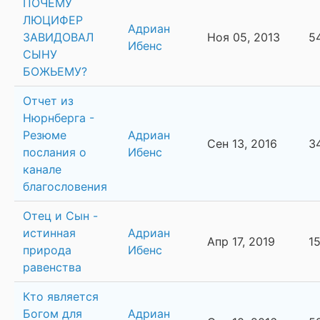
ПОЧЕМУ
ЛЮЦИФЕР
Адриан
ЗАВИДОВАЛ
Ноя 05, 2013
5
Ибенс
СЫНУ
БОЖЬЕМУ?
Отчет из
Нюрнберга -
Резюме
Адриан
Сен 13, 2016
3
послания о
Ибенс
канале
благословения
Отец и Сын -
истинная
Адриан
Апр 17, 2019
1
природа
Ибенс
равенства
Кто является
Богом для
Адриан