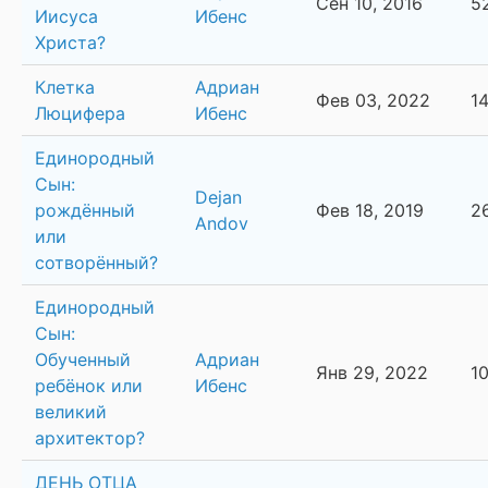
Сен 10, 2016
5
Иисуса
Ибенс
Христа?
Клетка
Адриан
Фев 03, 2022
1
Люцифера
Ибенс
Единородный
Сын:
Dejan
рождённый
Фев 18, 2019
2
Andov
или
сотворённый?
Единородный
Сын:
Обученный
Адриан
Янв 29, 2022
1
ребёнок или
Ибенс
великий
архитектор?
ДЕНЬ ОТЦА