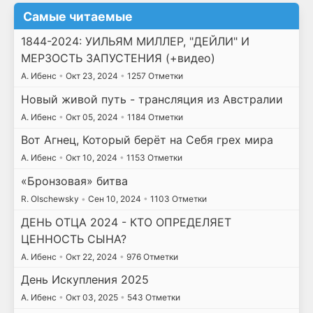
Самые читаемые
1844-2024: УИЛЬЯМ МИЛЛЕР, "ДЕЙЛИ" И
МЕРЗОСТЬ ЗАПУСТЕНИЯ (+видео)
А. Ибенс
•
Окт 23, 2024
•
1257 Отметки
Новый живой путь - трансляция из Австралии
А. Ибенс
•
Окт 05, 2024
•
1184 Отметки
Вот Агнец, Который берёт на Себя грех мира
А. Ибенс
•
Окт 10, 2024
•
1153 Отметки
«Бронзовая» битва
R. Olschewsky
•
Сен 10, 2024
•
1103 Отметки
ДЕНЬ ОТЦА 2024 - КТО ОПРЕДЕЛЯЕТ
ЦЕННОСТЬ СЫНА?
А. Ибенс
•
Окт 22, 2024
•
976 Отметки
День Искупления 2025
А. Ибенс
•
Окт 03, 2025
•
543 Отметки