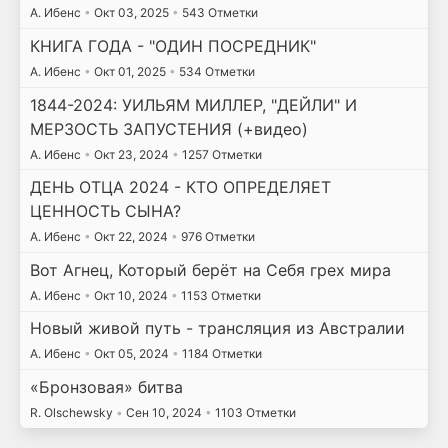
А. Ибенс
•
Окт 03, 2025
•
543 Отметки
КНИГА ГОДА - "ОДИН ПОСРЕДНИК"
А. Ибенс
•
Окт 01, 2025
•
534 Отметки
1844-2024: УИЛЬЯМ МИЛЛЕР, "ДЕЙЛИ" И
МЕРЗОСТЬ ЗАПУСТЕНИЯ (+видео)
А. Ибенс
•
Окт 23, 2024
•
1257 Отметки
ДЕНЬ ОТЦА 2024 - КТО ОПРЕДЕЛЯЕТ
ЦЕННОСТЬ СЫНА?
А. Ибенс
•
Окт 22, 2024
•
976 Отметки
Вот Агнец, Который берёт на Себя грех мира
А. Ибенс
•
Окт 10, 2024
•
1153 Отметки
Новый живой путь - трансляция из Австралии
А. Ибенс
•
Окт 05, 2024
•
1184 Отметки
«Бронзовая» битва
R. Olschewsky
•
Сен 10, 2024
•
1103 Отметки