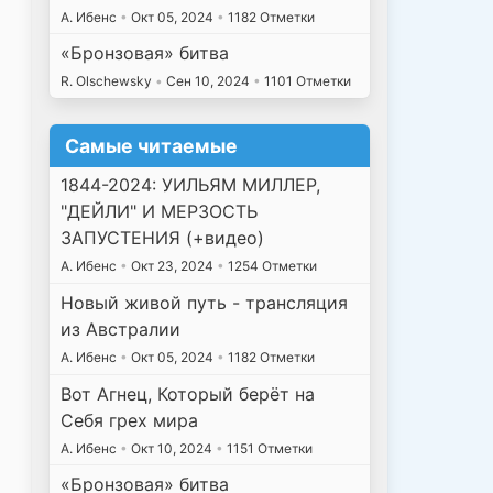
А. Ибенс
•
Окт 05, 2024
•
1182 Отметки
«Бронзовая» битва
R. Olschewsky
•
Сен 10, 2024
•
1101 Отметки
Самые читаемые
1844-2024: УИЛЬЯМ МИЛЛЕР,
"ДЕЙЛИ" И МЕРЗОСТЬ
ЗАПУСТЕНИЯ (+видео)
А. Ибенс
•
Окт 23, 2024
•
1254 Отметки
Новый живой путь - трансляция
из Австралии
А. Ибенс
•
Окт 05, 2024
•
1182 Отметки
Вот Агнец, Который берёт на
Себя грех мира
А. Ибенс
•
Окт 10, 2024
•
1151 Отметки
«Бронзовая» битва