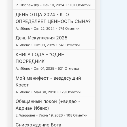
R. Olschewsky
•
Сен 10, 2024
•
1101 Отметки
ДЕНЬ ОТЦА 2024 - КТО
ОПРЕДЕЛЯЕТ ЦЕННОСТЬ СЫНА?
А. Ибенс
•
Окт 22, 2024
•
974 Отметки
День Искупления 2025
А. Ибенс
•
Окт 03, 2025
•
541 Отметки
КНИГА ГОДА - "ОДИН
ПОСРЕДНИК"
А. Ибенс
•
Окт 01, 2025
•
531 Отметки
Мой манифест - вездесущий
Крест
А. Ибенс
•
Май 30, 2026
•
129 Отметки
Обещанный покой (+видео -
Адриан Ибенс)
E. Waggoner
•
Июнь 19, 2026
•
108 Отметки
Снисхождение Бога