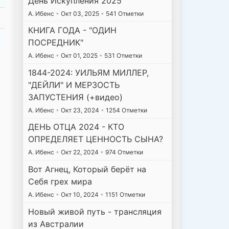
День Искупления 2025
А. Ибенс
•
Окт 03, 2025
•
541 Отметки
КНИГА ГОДА - "ОДИН
ПОСРЕДНИК"
А. Ибенс
•
Окт 01, 2025
•
531 Отметки
1844-2024: УИЛЬЯМ МИЛЛЕР,
"ДЕЙЛИ" И МЕРЗОСТЬ
ЗАПУСТЕНИЯ (+видео)
А. Ибенс
•
Окт 23, 2024
•
1254 Отметки
ДЕНЬ ОТЦА 2024 - КТО
ОПРЕДЕЛЯЕТ ЦЕННОСТЬ СЫНА?
А. Ибенс
•
Окт 22, 2024
•
974 Отметки
Вот Агнец, Который берёт на
Себя грех мира
А. Ибенс
•
Окт 10, 2024
•
1151 Отметки
Новый живой путь - трансляция
из Австралии