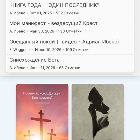
КНИГА ГОДА - "ОДИН ПОСРЕДНИК"
А. Ибенс
•
Окт 01, 2025
•
532 Отметки
Мой манифест - вездесущий Крест
А. Ибенс
•
Май 30, 2026
•
130 Отметки
Обещанный покой (+видео - Адриан Ибенс)
E. Waggoner
•
Июнь 19, 2026
•
109 Отметки
Снисхождение Бога
А. Ибенс
•
Июль 11, 2026
•
63 Отметки