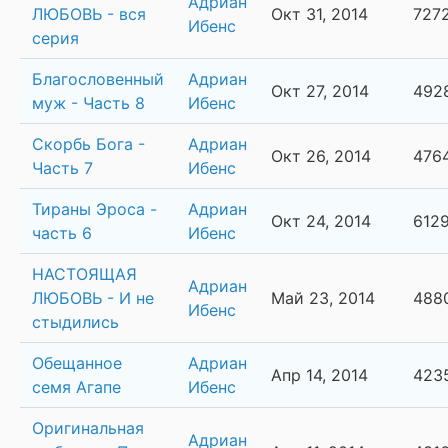
Адриан
ЛЮБОВЬ - вся
Окт 31, 2014
727
Ибенс
серия
Благословенный
Адриан
Окт 27, 2014
492
муж - Часть 8
Ибенс
Скорбь Бога -
Адриан
Окт 26, 2014
476
Часть 7
Ибенс
Тираны Эроса -
Адриан
Окт 24, 2014
612
часть 6
Ибенс
НАСТОЯЩАЯ
Адриан
ЛЮБОВЬ - И не
Май 23, 2014
488
Ибенс
стыдились
Обещанное
Адриан
Апр 14, 2014
423
семя Агапе
Ибенс
Оригинальная
Адриан