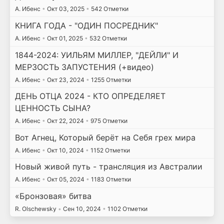
А. Ибенс
•
Окт 03, 2025
•
542 Отметки
КНИГА ГОДА - "ОДИН ПОСРЕДНИК"
А. Ибенс
•
Окт 01, 2025
•
532 Отметки
1844-2024: УИЛЬЯМ МИЛЛЕР, "ДЕЙЛИ" И
МЕРЗОСТЬ ЗАПУСТЕНИЯ (+видео)
А. Ибенс
•
Окт 23, 2024
•
1255 Отметки
ДЕНЬ ОТЦА 2024 - КТО ОПРЕДЕЛЯЕТ
ЦЕННОСТЬ СЫНА?
А. Ибенс
•
Окт 22, 2024
•
975 Отметки
Вот Агнец, Который берёт на Себя грех мира
А. Ибенс
•
Окт 10, 2024
•
1152 Отметки
Новый живой путь - трансляция из Австралии
А. Ибенс
•
Окт 05, 2024
•
1183 Отметки
«Бронзовая» битва
R. Olschewsky
•
Сен 10, 2024
•
1102 Отметки