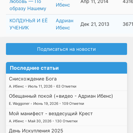
любовь — По
Апр 11, 2014
431
Ибенс
образу Нашему
КОЛДУНЬЯ И ЕЁ
Адриан
Дек 21, 2013
367
УЧЕНИК
Ибенс
Подписаться на новости
Последние статьи
Снисхождение Бога
А. Ибенс
•
Июль 11, 2026
•
63 Отметки
Обещанный покой (+видео - Адриан Ибенс)
E. Waggoner
•
Июнь 19, 2026
•
109 Отметки
Мой манифест - вездесущий Крест
А. Ибенс
•
Май 30, 2026
•
130 Отметки
День Искупления 2025