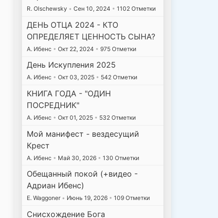
R. Olschewsky
•
Сен 10, 2024
•
1102 Отметки
ДЕНЬ ОТЦА 2024 - КТО
ОПРЕДЕЛЯЕТ ЦЕННОСТЬ СЫНА?
А. Ибенс
•
Окт 22, 2024
•
975 Отметки
День Искупления 2025
А. Ибенс
•
Окт 03, 2025
•
542 Отметки
КНИГА ГОДА - "ОДИН
ПОСРЕДНИК"
А. Ибенс
•
Окт 01, 2025
•
532 Отметки
Мой манифест - вездесущий
Крест
А. Ибенс
•
Май 30, 2026
•
130 Отметки
Обещанный покой (+видео -
Адриан Ибенс)
E. Waggoner
•
Июнь 19, 2026
•
109 Отметки
Снисхождение Бога