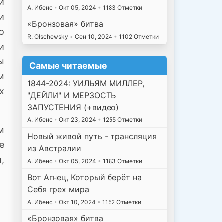
и
А. Ибенс
•
Окт 05, 2024
•
1183 Отметки
и
«Бронзовая» битва
о
R. Olschewsky
•
Сен 10, 2024
•
1102 Отметки
и
ы
Самые читаемые
м
1844-2024: УИЛЬЯМ МИЛЛЕР,
х
"ДЕЙЛИ" И МЕРЗОСТЬ
ЗАПУСТЕНИЯ (+видео)
А. Ибенс
•
Окт 23, 2024
•
1255 Отметки
м
Новый живой путь - трансляция
е
из Австралии
,
А. Ибенс
•
Окт 05, 2024
•
1183 Отметки
Вот Агнец, Который берёт на
Себя грех мира
А. Ибенс
•
Окт 10, 2024
•
1152 Отметки
«Бронзовая» битва