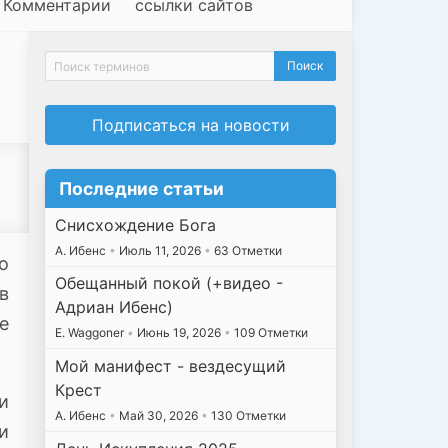
Комментарии
ссылки сайтов
Подписаться на новости
Последние статьи
Снисхождение Бога
А. Ибенс
•
Июль 11, 2026
•
63 Отметки
о
Обещанный покой (+видео -
в
Адриан Ибенс)
е
E. Waggoner
•
Июнь 19, 2026
•
109 Отметки
Мой манифест - вездесущий
Крест
и
А. Ибенс
•
Май 30, 2026
•
130 Отметки
и