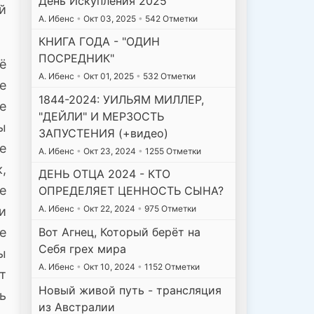
День Искупления 2025
й
А. Ибенс
•
Окт 03, 2025
•
542 Отметки
КНИГА ГОДА - "ОДИН
ПОСРЕДНИК"
ё
А. Ибенс
•
Окт 01, 2025
•
532 Отметки
е
1844-2024: УИЛЬЯМ МИЛЛЕР,
е
"ДЕЙЛИ" И МЕРЗОСТЬ
ы
ЗАПУСТЕНИЯ (+видео)
е
А. Ибенс
•
Окт 23, 2024
•
1255 Отметки
,
ДЕНЬ ОТЦА 2024 - КТО
е
ОПРЕДЕЛЯЕТ ЦЕННОСТЬ СЫНА?
А. Ибенс
•
Окт 22, 2024
•
975 Отметки
и
Вот Агнец, Который берёт на
е
Себя грех мира
ы
А. Ибенс
•
Окт 10, 2024
•
1152 Отметки
т
Новый живой путь - трансляция
ь
из Австралии