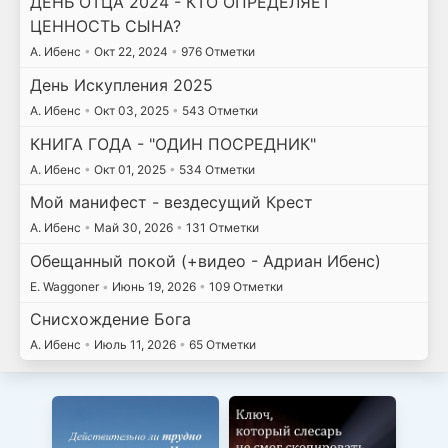
ДЕНЬ ОТЦА 2024 - КТО ОПРЕДЕЛЯЕТ
ЦЕННОСТЬ СЫНА?
А. Ибенс
•
Окт 22, 2024
•
976 Отметки
День Искупления 2025
А. Ибенс
•
Окт 03, 2025
•
543 Отметки
КНИГА ГОДА - "ОДИН ПОСРЕДНИК"
А. Ибенс
•
Окт 01, 2025
•
534 Отметки
Мой манифест - вездесущий Крест
А. Ибенс
•
Май 30, 2026
•
131 Отметки
Обещанный покой (+видео - Адриан Ибенс)
E. Waggoner
•
Июнь 19, 2026
•
109 Отметки
Снисхождение Бога
А. Ибенс
•
Июль 11, 2026
•
65 Отметки