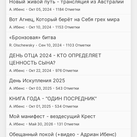
Новый живой путь - трансляция из Австралии
А. Ибенс
•
Окт 05, 2024
•
1184 Отметки
Вот Агнец, Который берёт на Себя грех мира
А. Ибенс
•
Окт 10, 2024
•
1153 Отметки
«Бронзовая» битва
R. Olschewsky
•
Сен 10, 2024
•
1103 Отметки
ДЕНЬ ОТЦА 2024 - КТО ОПРЕДЕЛЯЕТ
ЦЕННОСТЬ СЫНА?
А. Ибенс
•
Окт 22, 2024
•
976 Отметки
День Искупления 2025
А. Ибенс
•
Окт 03, 2025
•
543 Отметки
КНИГА ГОДА - "ОДИН ПОСРЕДНИК"
А. Ибенс
•
Окт 01, 2025
•
534 Отметки
Мой манифест - вездесущий Крест
А. Ибенс
•
Май 30, 2026
•
131 Отметки
Обещанный покой (+видео - Адриан Ибенс)