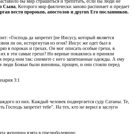
аставило бы мир страшиться и трепетать, если бы люди не
го Сына
, Которого мир фактически заново распинает и предает
ергая вести пророков, апостолов и других Его посланников.
рит: «Господь да запретит [не Иисусу, который является
овня ли он, исторгнутая из огня? Иисус же одет был в
яз в пороках и грехах. Он мог описать особые грехи, в
 их в эти самые грехи? Но верные покаялись и приняли
 перед ним так: снимите с него запятнанные одежды. А ему
ром люди Божьи были виновны, прощен, и они стояли перед
ахария 3:1
каждого из них. Каждый человек подвергается суду Сатаны. Те,
 Господь запретит тебе". На тех, кто не верил в заслуги
 эта женщина взята в прелюбодеянии;