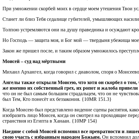
При умножении скорбей моих в сердце моем утешения Твои у
Станет ли близ Тебя седалище губителей, умышляющих насили
Толпою устремляются они на душу праведника и осуждают кр
Но Господь — защита моя, и Бог мой — твердыня убежища моего
Закон же пришел после, и таким образом умножилось преступ
Моисей – суд над мёртвыми
Михаил Архангел, когда говорил с диаволом, споря о Моисеевом
Ангелы также открыли Моисею, что хотя он скорбел о том, ч
же именно их собственный грех, их ропот и жалоба привели
что он не был самым большим страдальцем, что он не чувствов
был Тем, Кто понесёт их беззакония.
{10MR 151.3}
Когда Моисею был представлено видение сцены распятия, как
изобразить лицо Моисея, когда он смотрел на проходящие пере
странствия из Египта в Ханаан.
{10МР 154}
Наедине с собой Моисей вспомнил все превратности и лишени
свою участь с избранным народом Божьим.
Он вспомнил долг