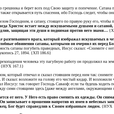
о грешника и берет всех под Свою защиту и попечение.
Сатана 
акже открывается путь спасения, ибо Господь следит, чтобы о
гелом Господним, и сатану, стоящего по правую руку его, чтобы
гда Христос встает между искушаемыми душами и сатаной, в
ведлив, защищая эти души и поднимая против него знамя…
{Х
же разгневанного врага, который изображал искушаемых в че
злобные обвинения сатаны, которыми он очернял их перед Бог
ость сатаны погубить праведных, Иисус сказал: «Снимите с нег
копись 27, 1894. {ХП 186.6}
 грехопадения человека эту пагубную работу он продолжил на зе
. {НУХ 167.1}
ом, который отвечал и сказал стоявшим перед ним так: снимите 
 И сказал: возложите на голову его чистый кидар. И возложили 
ал Иисусу: так говорит Господь Саваоф: если ты будешь ходить 
ежду сими стоящими здесь [даже между ангелами, окружающими 
ется от него. У Него есть право сменить их одежды. Он сним
Он записывает о прошении напротив их имен в небесных запи
лжец. Бог будет справедлив к Своим избранным людям.
{НУХ 1