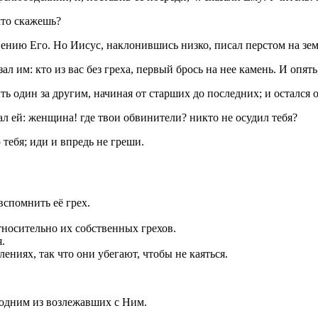
что скажешь?
нению Его. Но Иисус, наклонившись низко, писал перстом на зем
 им: кто из вас без греха, первый брось на нее камень. И опять
ть один за другим, начиная от старших до последних; и остался
ал ей: женщина!
где твои обвинители?
никто не осудил тебя?
 тебя; иди и впредь не греши.
спомнить её грех.
тносительно их собственных грехов.
.
ениях, так что они убегают, чтобы не каяться.
 одним из возлежавших с Ним.