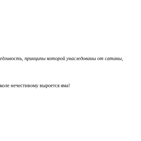
ведливость, принципы которой унаследованы от сатаны,
околе нечестивому выроется яма!