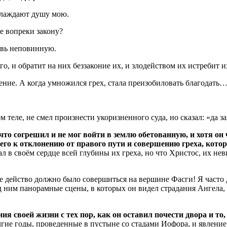
слаждают душу мою.
е вопреки закону?
овь неповинную.
, и обратит на них беззаконие их, и злодейством их истребит и
ление.
А когда умножился грех, стала преизобиловать благодать…
 теле, не смел произнести укоризненного суда, но сказал: «да з
то согрешил и не мог войти в землю обетованную, и хотя он 
 его к отклонению от правого пути и совершению греха, кото
ал в своём сердце всей глубины их греха, но что Христос, их н
ое действо должно было совершиться на вершине Фасги!
Я часто 
д ним панорамные сцены, в которых он видел страдания Ангела,
я своей жизни с тех пор, как он оставил почести двора и то,
ие годы, проведенные в пустыне со стадами Иофора, и явление 