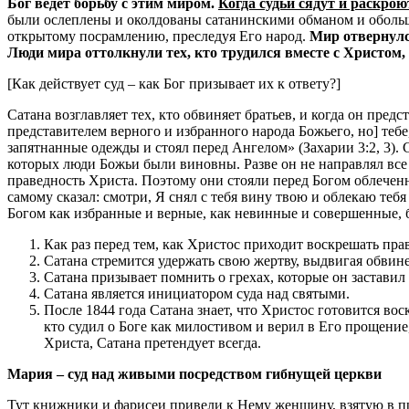
Бог ведет борьбу с этим миром.
Когда судьи сядут и раскро
были ослеплены и околдованы сатанинскими обманом и обол
открытому посрамлению, преследуя Его народ.
Мир отвернулся
Люди мира оттолкнули тех, кто трудился вместе с Христом, и
[Как действует суд – как Бог призывает их к ответу?]
Сатана возглавляет тех, кто обвиняет братьев, и когда он предс
представителем верного и избранного народа Божьего, но] тебе,
запятнанные одежды и стоял перед Ангелом» (Захарии 3:2, 3). 
которых люди Божьи были виновны. Разве он не направлял все
праведность Христа. Поэтому они стояли перед Богом облечен
самому сказал: смотри, Я снял с тебя вину твою и облекаю те
Богом как избранные и верные, как невинные и совершенные, 
Как раз перед тем, как Христос приходит воскрешать пра
Сатана стремится удержать свою жертву, выдвигая обвин
Сатана призывает помнить о грехах, которые он заставил
Сатана является инициатором суда над святыми.
После 1844 года Сатана знает, что Христос готовится во
кто судил о Боге как милостивом и верил в Его прощение,
Христа, Сатана претендует всегда.
Мария – суд над живыми посредством гибнущей церкви
Тут книжники и фарисеи привели к Нему женщину, взятую в пре