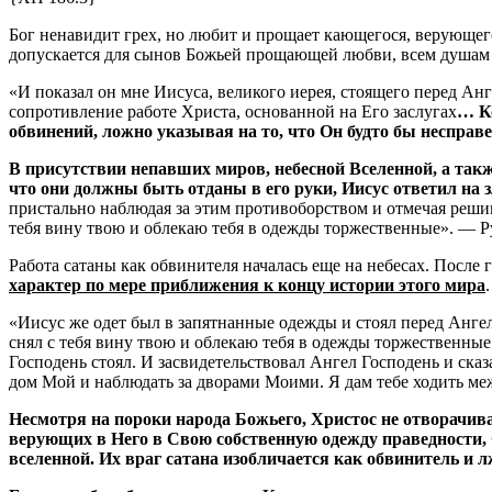
Бог ненавидит грех, но любит и прощает кающегося, верующег
допускается для сынов Божьей прощающей любви, всем душам т
«И показал он мне Иисуса, великого иерея, стоящего перед Ан
сопротивление работе Христа, основанной на Его заслугах
… Ко
обвинений, ложно указывая на то, что Он будто бы неспра
В присутствии непавших миров, небесной Вселенной, а так
что они должны быть отданы в его руки, Иисус ответил на 
пристально наблюдая за этим противоборством и отмечая решим
тебя вину твою и облекаю тебя в одежды торжественные». — Ру
Работа сатаны как обвинителя началась еще на небесах. После
характер по мере приближения к концу истории этого мира
«Иисус же одет был в запятнанные одежды и стоял перед Ангел
снял с тебя вину твою и облекаю тебя в одежды торжественные.
Господень стоял. И засвидетельствовал Ангел Господень и сказ
дом Мой и наблюдать за дворами Моими. Я дам тебе ходить м
Несмотря на пороки народа Божьего, Христос не отворачива
верующих в Него в Свою собственную одежду праведности, 
вселенной. Их враг сатана изобличается как обвинитель и 