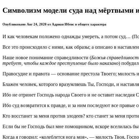
Символизм модели суда над мёртвыми 
Опубликовано Авг 24, 2020 от Адриан Ибенс в общего характера
И как человекам положено однажды умереть, а потом суд… (Пс
Все это происходило с ними, как образы; а описано в наставл
Наше новое понимание справедливости (
Божья справедливость
требует, чтобы каждое преступление было наказано
) побудил
Правосудие и правота — основание престола Твоего; милость 
Блажен человек, которого вразумляешь Ты, Господи, и наставл
Ибо не отринет Господь народа Своего и не оставит наследия С
Ибо суд возвратится к правде, и за ним последуют все правые 
Кто восстанет за меня против злодеев?
кто станет за меня прот
Если бы не Господь был мне помощником, вскоре вселилась бы
Когда я говорил: «колеблется нога моя», — милость Твоя, Госп