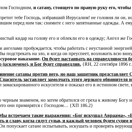
гелом Господним,
и сатану, стоящего по правую руку его, чтобы
 запретит тебе Господь, избравший Иерусалим!
не головня ли он, и
явшим перед ним так: снимите с него запятнанные одежды.
А ему
истый кидар на голову его и облекли его в одежду; Ангел же Го
ми ангелами пробуждается, чтобы работать с неустанной энергие
обы подстрекать на зло, и когда он преуспеет, возложить всю ви
 суровое наказание.
Он будет настаивать на справедливости 
 (
исключено
), и Бог будет справедлив.
{RH, 22 сентября 1896 г
инение сатаны против него, но наш защитник представляет С
Спаситель заставляет замолчать этого дерзкого обвинителя
 замаскированного искусителя и показал его в истинном свете, 
его черным знаменем, но затем обратился от греха к живому Бог
 что они примирятся с Господом… {ХП 186.2}
Мы встречаем такие выражения: «Бог искушал Авраама», «
 и славу, когда сядут судьи, и каждый человек будем судим в 
 Он попускает сатане испытывать, искушать и проверять верующ