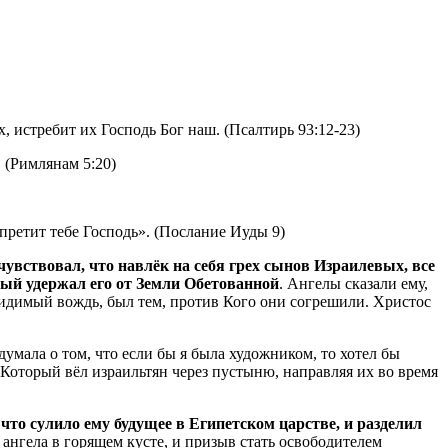
х, истребит их Господь Бог наш.
(Псалтирь 93:12-23)
 (Римлянам 5:20)
апретит тебе Господь».
(Послание Иуды 9)
чувствовал, что навлёк на себя грех сынов Израилевых, все
рый удержал его от Земли Обетованной
.
Ангелы сказали ему,
евидимый вождь, был тем, против Кого они согрешили.
Христос
думала о том, что если бы я была художником, то хотел бы
 Который вёл израильтян через пустыню, направляя их во время
 что сулило ему будущее в Египетском царстве, и разделил
ангела в горящем кусте, и призыв стать освободителем