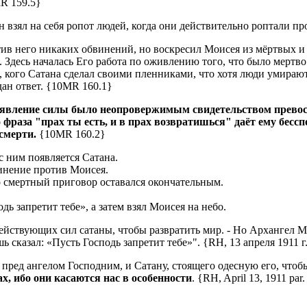
R 159.5}
взял на себя ропот людей, когда они действительно роптали пр
ив него никаких обвинений, но воскресил Моисея из мёртвых и 
 Здесь началась Его работа по оживлению того, что было мертво
кого Сатана сделал своими пленниками, что хотя люди умирают, 
 дан ответ. {10MR 160.1}
явление силы было неопровержимым свидетельством превосхо
 фраза "прах ты есть, и в прах возвратишься" даёт ему бесс
 смерти.
{10MR 160.2}
с ним появляется Сатана.
винение против Моисея.
го смертный приговор оставался окончательным.
дь запретит тебе», а затем взял Моисея на небо.
ействующих сил сатаны, чтобы развратить мир.
- Но Архангел М
 сказал: «Пусть Господь запретит тебе»".
{RH, 13 апреля 1911 г
пред ангелом Господним, и Сатану, стоящего одесную его, чтоб
х, ибо они касаются нас в особенности
.
{RH, April 13, 1911 par