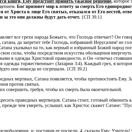
ются книги, Ему предстоит принять ужасное решение
,
которое з
ьщением.
Бог призовет мир к ответу за смерть Его единородно
 от Христа в лице Его святых, отказался от Его вестей, отв
 за это они должны будут дать отчет.
{СП 39.1}
тавляет все грехи народа Божьего, что Господь отвечает? Он гово
 сатана, да запретит тебе Господь, избравший Иерусалим! не гол
Сатана указывал на то, как верный и избранный Божий народ погр
 свои силы, чтобы посредством искусства обольщения ввергнуть
ными в одежды Христовой праведности, и Он «отвечал стоявшим
бя в одежды торжественные» (Захарии 3:4). Каждый грех, в кото
будто они никогда не согрешали. {СП 39.2}
ведных мертвых, Сатана появляется, чтобы противостоять Ему. З
ения против святых.
 их совершить, требуя, чтобы их смерть была окончательной.
скресить праведных мертвецов. Сатана стоит, готовый обвинить 
 прежде чем умереть, услышат, как Христос скажет Сатане: "Пусть
любодеянии, и, поставив ее посреди, 4. сказали Ему: Учитель!