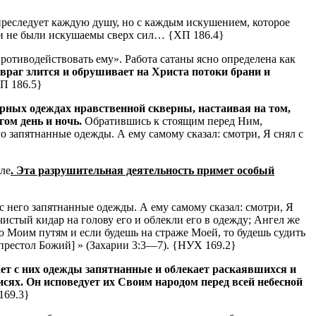
преследует каждую душу, но с каждым искушением, которое
ни не были искушаемы сверх сил… {ХП 186.4}
 противодействовать ему».
Работа сатаны ясно определена как
раг злится и обрушивает на Христа потоки брани и
П 186.5}
рных одеждах нравственной скверны, настаивая на том,
ом день и ночь.
Обратившись к стоящим перед Ним,
о запятнанные одежды. А ему самому сказал: смотри, Я снял с
мле
. Эта разрушительная деятельность примет особый
с него запятнанные одежды. А ему самому сказал: смотри, Я
чистый кидар на голову его и облекли его в одежду; Ангел же
по Моим путям и если будешь на страже Моей, то будешь судить
престол Божий] » (Захарии 3:3—7). {НУХ 169.2}
ает с них одежды запятнанные и облекает раскаявшихся и
сях. Он исповедует их Своим народом перед всей небесной
69.3}