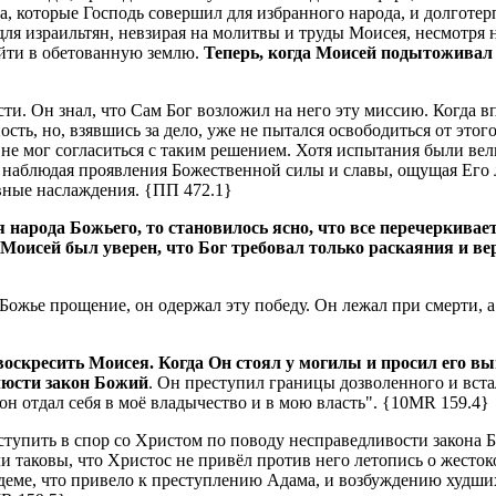
са, которые Господь совершил для избранного народа, и долготе
для израильтян, невзирая на молитвы и труды Моисея, несмотря н
ойти в обетованную землю.
Теперь, когда Моисей подытоживал 
сти.
Он знал, что Сам Бог возложил на него эту миссию.
Когда в
ность, но, взявшись за дело, уже не пытался освободиться от это
не мог согласиться с таким решением.
Хотя испытания были вел
ю наблюдая проявления Божественной силы и славы, ощущая Его
овные наслаждения.
{ПП 472.1}
народа Божьего, то становилось ясно, что все перечеркивае
Моисей был уверен, что Бог требовал только раскаяния и вер
 Божье прощение, он одержал эту победу.
Он лежал при смерти, а
 воскресить Моисея.
Когда Он стоял у могилы и просил его вы
люсти закон Божий
.
Он преступил границы дозволенного и вста
он отдал себя в моё владычество и в мою власть".
{10MR 159.4}
ступить в спор со Христом по поводу несправедливости закона 
 таковы, что Христос не привёл против него летопись о жесток
Эдеме, что привело к преступлению Адама, и возбуждению худших