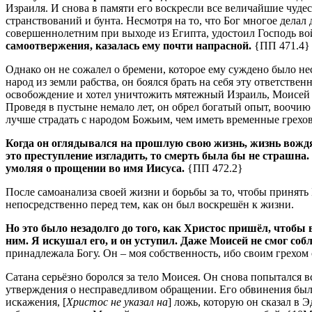
Израиля.
И снова в памяти его воскресли все величайшие чуде
странствований и бунта.
Несмотря на то, что Бог многое делал 
совершеннолетним при выходе из Египта, удостоил Господь в
самоотвержения, казалась ему почти напрасной.
{ПП 471.4}
Однако он не сожалел о бремени, которое ему суждено было не
народ из земли рабства, он боялся брать на себя эту ответствен
освобождение и хотел уничтожить мятежный Израиль, Моисей 
Проведя в пустыне немало лет, он обрел богатый опыт, воочи
лучше страдать с народом Божьим, чем иметь временные грех
Когда он оглядывался на прошлую свою жизнь, жизнь вождя 
это преступление изгладить, то смерть была бы не страшна.
умоляя о прощении во имя Иисуса.
{ПП 472.2}
После самоанализа своей жизни и борьбы за то, чтобы принять
непосредственно перед тем, как он был воскрешён к жизни.
Но это было незадолго до того, как Христос пришёл, чтобы
ним.
Я искушал его, и он уступил.
Даже Моисей не смог соб
принадлежала Богу.
Он – моя собственность, ибо своим грехом 
Сатана серьёзно боролся за тело Моисея.
Он снова попытался в
утверждения о несправедливом обращении.
Его обвинения были
искажения, [
Христос не указал на
] ложь, которую он сказал в 