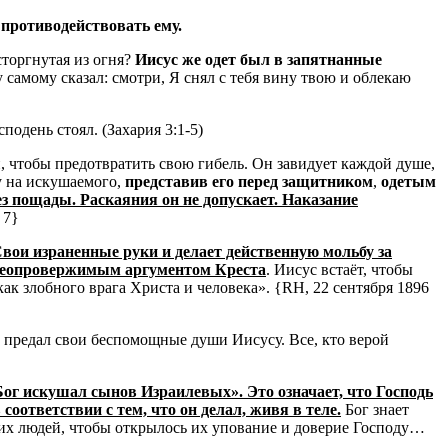
 противодействовать ему.
сторгнутая из огня?
Иисус же одет был в запятнанные
 самому сказал: смотри, Я снял с тебя вину твою и облекаю
сподень стоял.
(Захария 3:1-5)
й, чтобы предотвратить свою гибель.
Он завидует каждой душе,
ну на искушаемого,
представив его перед защитником
,
одетым
без пощады.
Раскаяния он не допускает.
Наказание
.
7}
вои израненные руки и делает действенную мольбу за
 неопровержимым аргументом Креста
.
Иисус встаёт, чтобы
как злобного врага Христа и человека».
{RH, 22 сентября 1896
у и предал свои беспомощные души Иисусу.
Все, кто верой
Бог искушал сынов Израилевых».
Это означает, что Господь
соответствии с тем, что он делал, живя в теле.
Бог знает
их людей, чтобы открылось их упование и доверие Господу…