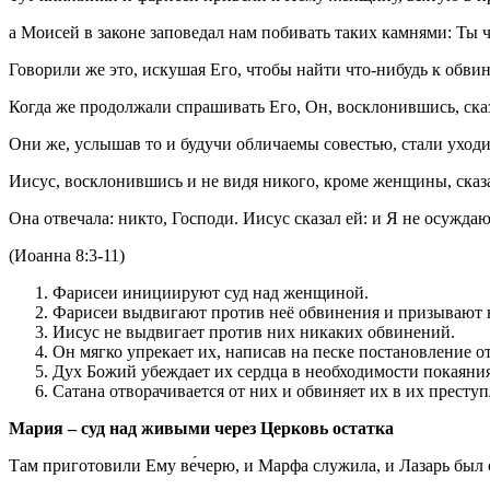
а Моисей в законе заповедал нам побивать таких камнями: Ты 
Говорили же это, искушая Его, чтобы найти что‐нибудь к обви
Когда же продолжали спрашивать Его, Он, восклонившись, сказал
Они же, услышав то и будучи обличаемы совестью, стали уходи
Иисус, восклонившись и не видя никого, кроме женщины, сказ
Она отвечала: никто, Господи.
Иисус сказал ей: и Я не осуждаю
(Иоанна 8:3-11)
Фарисеи инициируют суд над женщиной.
Фарисеи выдвигают против неё обвинения и призывают в
Иисус не выдвигает против них никаких обвинений.
Он мягко упрекает их, написав на песке постановление о
Дух Божий убеждает их сердца в необходимости покаяния
Сатана отворачивается от них и обвиняет их в их преступл
Мария – суд над живыми через Церковь остатка
Там приготовили Ему ве́черю, и Марфа служила, и Лазарь был