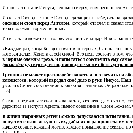
И показал он мне Иисуса, великого иерея, стоящего перед Ан
И сказал Господь сатане: Господь да запретит тебе, сатана, да
одежды и стоял перед Ангелом,
который отвечал и сказал сто
тебя в одежды торжественные.
И сказал: возложите на голову его чистый кидар.
И возложили ч
«Каждый раз, когда Бог действует в интересах, Сатана со свои
которая делает Христа своей силой.
Его цель состоит в том, чт
в чёрные одежды греха, и попытаться обеспечить ему самое
(возмездие
), утверждает он, никогда не может быть устранено
Грешник не может противодействовать или отвечать на обв
кающегося, который передал своё дело в руки Иисуса.
Наш 
умолять Своей собственной кровью за грешника.
Он разоблачил
г.
8}
Сатана предъявляет свои права на тех, кто некогда стоял под 
держится за заслуги Христа, имеют обещание в Слове Божьем,
В жизни избранных детей Божьих допускаются испытания.
попустил сатане искушать их, дабы их вера принесла им честь
каждое сердце, каждый мотив, каждое помышление сердца, но
{ХП 186.3}