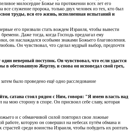
рпеливое милосердие Божье на протяжении всех лет его
а все служение пророка, только двух человек из тех, кто был
свои труды, вся его жизнь, исполненная испытаний и
первые его призвали стать вождем Израиля, чтобы вывести
го бремени.
Даже тогда, когда Господь предлагал ему
ики, он наслаждался особыми знаками Божьего благоволения.
 любовь.
Он чувствовал, что сделал мудрый выбор, предпочтя
т один неверный поступок.
Он чувствовал, что если удастся
ы в обетованную Жертву, и снова он исповедал свой грех,
 затем было проведено ещё одно расследование
йти, сатана стоял рядом с Ним, говоря: "Я имею власть над
л на мою сторону в споре.
Он присвоил себе славу, которая
Божьего и с обманчивой силой повторил свои ложные
ой работе, которую он совершил на небесах путём обмана и
 страстей среди воинства Израиля, чтобы побудить их роптать