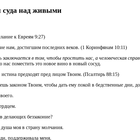
и суда над живыми
лание к Евреям 9:27)
ение нам, достигшим последних веков.
(1 Коринфянам 10:11)
 заключается в том, чтобы простить нас, а человеческая спра
о нас поместить это новое вино в новый сосуд.
и истина предходят пред лицом Твоим.
(Псалтирь 88:15)
яешь законом Твоим, чтобы дать ему покой в бедственные дни, д
воего.
сердцем.
ив делающих беззаконие?
 душа моя в страну молчания.
оди, поддерживала меня.