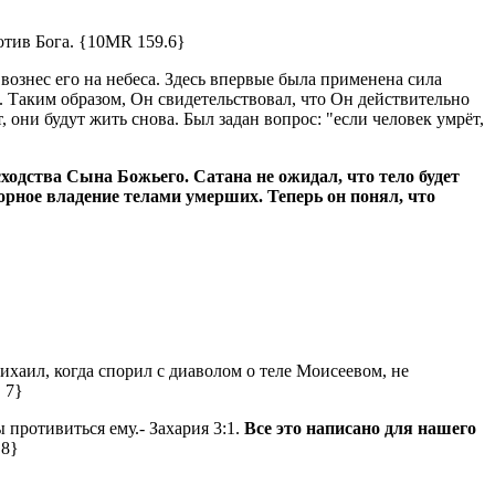
отив Бога. {10MR 159.6}
вознес его на небеса. Здесь впервые была применена сила
. Таким образом, Он свидетельствовал, что Он действительно
они будут жить снова. Был задан вопрос: "если человек умрёт,
дства Сына Божьего. Сатана не ожидал, что тело будет
порное владение телами умерших. Теперь он понял, что
ихаил, когда спорил с диаволом о теле Моисеевом, не
.
7}
ы противиться ему.
- Захария 3:1.
Все это написано для нашего
.
8}