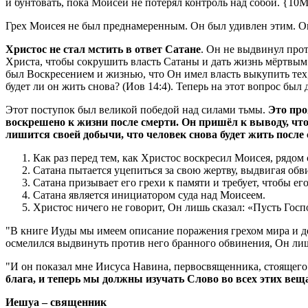
и бунтовать, пока Моисей не потерял контроль над собой.
{10M
Грех Моисея не был преднамеренным. Он был удивлен этим. Он 
Христос не стал мстить в ответ Сатане
. Он не выдвинул прот
Христа, чтобы сокрушить власть Сатаны и дать жизнь мёртвым.
был Воскресением и жизнью, что Он имел власть выкупить тех, 
будет ли он жить снова? (Иов 14:4). Теперь на этот вопрос был
Этот поступок был великой победой над силами тьмы.
Это про
воскрешено к жизни после смерти. Он пришёл к выводу, что
лишится своей добычи, что человек снова будет жить после
Как раз перед тем, как Христос воскресил Моисея, рядом 
Сатана пытается уцепиться за свою жертву, выдвигая об
Сатана призывает его грехи к памяти и требует, чтобы е
Сатана является инициатором суда над Моисеем.
Христос ничего не говорит, Он лишь сказал: «Пусть Госпо
"В книге Иуды мы имеем описание поражения грехом мира и д
осмелился выдвинуть против него бранного обвинения, Он лишь
"И он показал мне Иисуса Навина, первосвященника, стоящего 
блага, и теперь мы должны изучать Слово во всех этих веща
Иешуа – священник