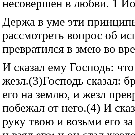
несовершен в любви. 1 Ио
Держа в уме эти принципы
рассмотреть вопрос об ис
превратился в змею во вре
И сказал ему Господь: что 
жезл.(3)Господь сказал: б
его на землю, и жезл прев
побежал от него.(4) И ск
руку твою и возьми его за
и взял его; и он стал жезло